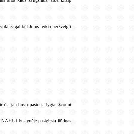
ius arba kitus žvilgsnius, arba kitaip
vokite: gal būt Jums reikia peržvelgti
r čia jau buvo pasiusta lygiai $count
oje NAHUJ bustynėje pasigirsta liūdnas