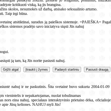
atsargiai pasakytu žodžiu: įžeidėte jo religinius, politinius, muzikin
pradėjote kritikuoti viską, ką jis brangina.
žins skolos, nesumokės už darbą, atsisako seksualinio artumo.
ti. Taip irgi būna.
 svetainę atsitiktinai, suradus ją paieškos sistemoje. =PAIEŠKA= Pagal
eškos sistemos pradėjo savo iniciatyva siųsti Jūs nahuj
mogui.
asiųsti ją tam, ką Jūs norite pasiusti nahuj.
siuntė nahuj ir ne paskutinis. Šita svetainė buvo sukurta 2004-01-09 i
pis vienintelis ir nepakartojamas, nuolat tobulinamas
as nors eina nahuj, specialaus interaktyvinio prietaiso dėka, oficiali
me apie Jūsų keliones. NAHUJ myli Jūs!