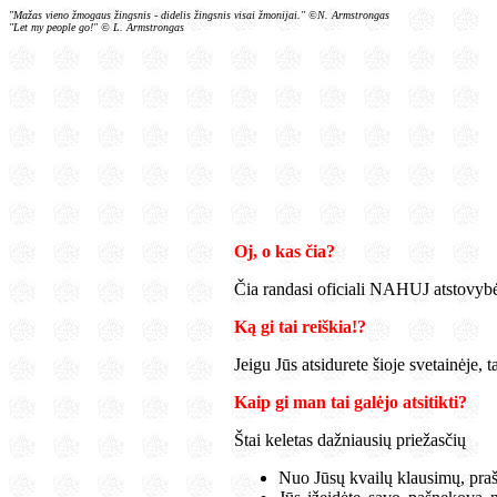
"Mažas vieno žmogaus žingsnis - didelis žingsnis visai žmonijai." ©N. Armstrongas
"Let my people go!" © L. Armstrongas
Oj, o kas čia?
Čia randasi oficiali NAHUJ atstovybė 
Ką gi tai reiškia!?
Jeigu Jūs atsidurete šioje svetainėje, 
Kaip gi man tai galėjo atsitikti?
Štai keletas dažniausių priežasčių
Nuo Jūsų kvailų klausimų, pra