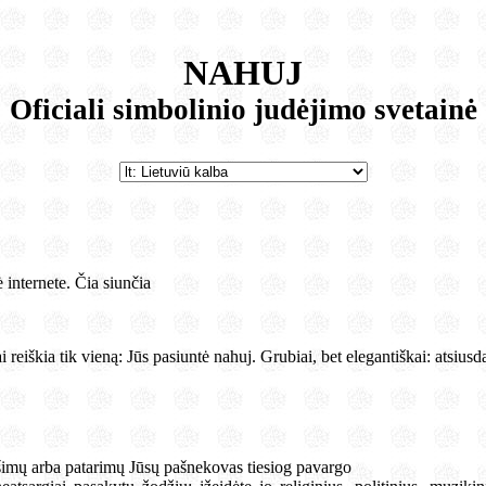
NAHUJ
Oficiali simbolinio judėjimo svetainė
internete. Čia siunčia
tai reiškia tik vieną: Jūs pasiuntė nahuj. Grubiai, bet elegantiškai: atsius
šimų arba patarimų Jūsų pašnekovas tiesiog pavargo