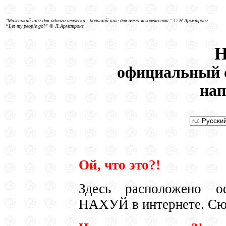
"Маленький шаг для одного человека - большой шаг для всего человечества." © Н.Армстронг
“Let my people go!” © Л.Армстронг
официальный 
нап
Ой, что это?!
Здесь расположено оф
НАХУЙ в интернете. Сю